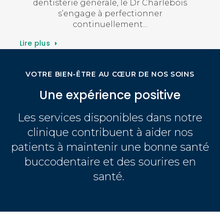
is
anesthésie générale et en sédation de
l’Université Paul Sabatier de Toulouse en
Lire 
Lire plus
VOTRE BIEN-ÊTRE AU CŒUR DE NOS SOINS
Une expérience positive
Les services disponibles dans notre
clinique contribuent à aider nos
patients à maintenir une bonne santé
buccodentaire et des sourires en
santé.