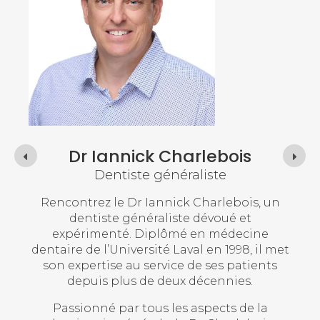
Dre Liliane Paquet
Dentiste généraliste
 un
Rencontrez la Dre Liliane Paquet, une
Nou
dentiste généraliste douce et attentive aux
l
ne
besoins de ses patients. Diplômée en
l’
l met
médecine dentaire de l’Université de
nts
Montréal en 1997, elle possède une solide
gén
expérience clinique.
re
la
Elle a également obtenu un diplôme en
son