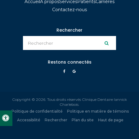
Accueil
À propos
Services
Patients
Carrières
Contactez-nous
Rechercher
Rechercher
Rechercher
Restons connectés
Copyright © 2026. Tous droits réservés
Clinique Dentaire Iannick
Charlebois
.
Politique de confidentialité
Politique en matière de témoins
Version accessible
Accessibilité
Rechercher
Plan du site
Haut de page