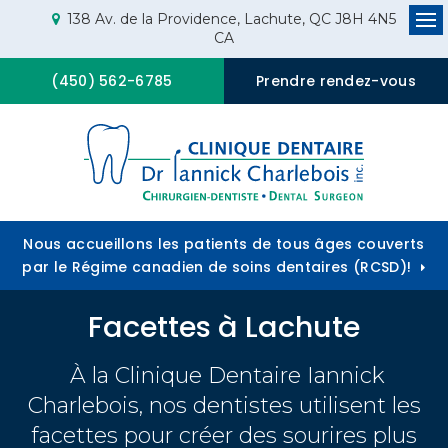
138 Av. de la Providence
Lachute
QC
J8H 4N5
CA
Op
(450) 562-6785
Prendre rendez-vous
Nous accueillons les patients de tous âges couverts
par le Régime canadien de soins dentaires (RCSD)!
Facettes à Lachute
À la
Clinique Dentaire Iannick
Charlebois
, nos dentistes utilisent les
facettes pour créer des sourires plus