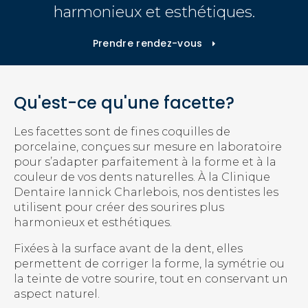
harmonieux et esthétiques.
Prendre rendez-vous
Qu'est-ce qu'une facette?
Les facettes sont de fines coquilles de
porcelaine, conçues sur mesure en laboratoire
pour s’adapter parfaitement à la forme et à la
couleur de vos dents naturelles. À la
Clinique
Dentaire Iannick Charlebois
, nos dentistes les
utilisent pour créer des sourires plus
harmonieux et esthétiques.
Fixées à la surface avant de la dent, elles
permettent de corriger la forme, la symétrie ou
la teinte de votre sourire, tout en conservant un
aspect naturel.